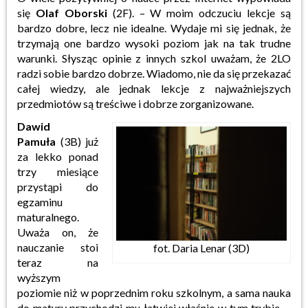
się
Olaf Oborski
(
2F
)
. – W moim odczuciu
lekcje są
bardzo dobre, lecz nie idealne. Wydaje mi się jednak, że
trzymają one bardzo wysoki poziom jak na tak
trudne
warunki. Słysząc opinie z innych szkol uważam, że 2LO
radzi sobie bardzo dobrze. Wiadomo, nie da się
przekazać
całej wiedzy, ale jednak lekcje z najważniejszych
przedmiotów są treściwe i dobrze zorganizowane.
Dawid
Pamuła
(
3B
)
już
za lekko ponad
trzy miesiące
przystąpi do
egzaminu
maturalnego.
Uważa
on, że
nauczanie stoi
fot. Daria Lenar (3D)
teraz na
wyższym
poziomie niż w poprzednim roku szkolnym, a sama nauka
do matury
przychodzi mu łatwiej właśnie w tym trybie.
–