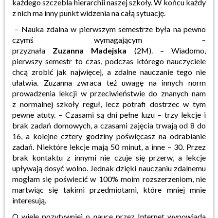
każdego
szczebla hierarchii naszej szkoły. W końcu każdy
z nich ma inny punkt widzenia na całą sytuację.
–
Nauka zdalna w pierwszym semestrze była na pewno
czymś wymagającym –
przyznała
Zuzanna
Madejska
(
2M
)
. – Wiadomo,
pierwszy semestr to czas, podczas którego nauczyciele
chcą zrobić jak
najwięcej, a zdalne nauczanie tego nie
ułatwia.
Zuzanna zwraca też uwagę na innych norm
prowadzenia lekcji w przeciwieństwie do znanych nam
z
normalnej szkoły reguł, lecz potrafi dostrzec w tym
pewne atuty.
– Czasami są dni pełne luzu – trzy lekcje i
brak zadań domowych, a czasami zajęcia trwają od 8 do
16, a
kolejne cztery godziny poświęcasz na odrabianie
zadań. Niektóre lekcje mają 50 minut, a inne – 30. Przez
brak
kontaktu z innymi nie czuje się przerw, a lekcje
upływają dosyć wolno. Jednak dzięki nauczaniu zdalnemu
mogłam
się poświecić w 100% moim rozszerzeniom, nie
martwiąc się takimi przedmiotami, które mniej mnie
interesują.
O wiele pozytywniej o nauce przez Internet wypowiada