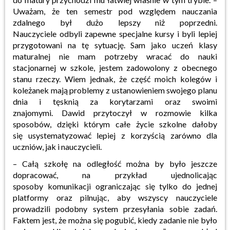
Uważam, że ten semestr pod względem nauczania
zdalnego był dużo lepszy niż poprzedni.
Nauczyciele
odbyli zapewne specjalne kursy i byli lepiej
przygotowani na tę sytuację. Sam jako uczeń klasy
maturalnej nie mam
potrzeby wracać do nauki
stacjonarnej w szkole, jestem zadowolony z obecnego
stanu rzeczy. Wiem jednak,
ż
e
część moich kolegów i
koleżanek
maj
ą
problemy z ustanowieniem swojego planu
dnia i tęsknią za korytarzami
oraz swoimi
znajomymi.
Dawid przytoczył w rozmowie kilka
sposobów, dzięki którym całe życie szkolne dałoby
się
usystematyzować lepiej z korzyścią zarówno dla
uczniów, jak i nauczycieli.
– Całą szkołę na odległość można by było jeszcze
dopracować, na przykład ujednolicając
sposoby
komunikacji ograniczając się tylko do jednej
platformy oraz pilnując, aby wszyscy nauczyciele
prowadzili podobny
system przesyłania sobie zadań.
Faktem jest, że można się pogubić, kiedy zadanie nie było