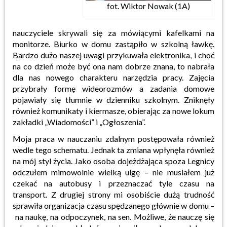
fot. Wiktor Nowak (1A)
nauczyciele
skrywali się za mówiącymi kafelkami na
monitorze. Biurko w domu zastąpiło w szkolną ławkę.
Bardzo
dużo naszej uwagi przykuwała elektronika, i choć
na co dzień może być ona nam dobrze znana, to
nabrała
dla nas nowego charakteru narzędzia pracy. Zajęcia
przybrały formę
wideorozmów
a zadania
domowe
pojawiały się tłumnie w dzienniku szkolnym. Zniknęły
również komunikaty i kiermasze,
obierając za nowe lokum
zakładki „Wiadomości” i „Ogłoszenia”.
Moja praca w nauczaniu zdalnym postępowała również
wedle tego schematu. Jednak ta
zmiana wpłynęła również
na mój styl życia. Jako osoba dojeżdżająca spoza Legnicy
odczułem
mimowolnie wielką ulgę – nie musiałem już
czekać na autobusy i przeznaczać tyle czasu na
transport.
Z drugiej strony mi osobiście dużą trudność
sprawiła organizacja czasu spędzanego głównie w domu –
na naukę, na odpoczynek, na sen. Możliwe, że nauczę się