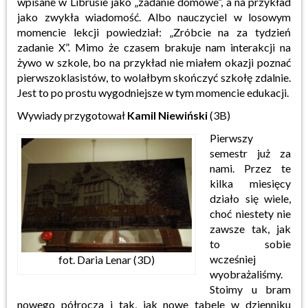
wpisane w
Librusie
jako
„zadanie domowe”, a na przykład
jako zwykła wiadomość. Albo nauczyciel w losowym
momencie lekcji
powiedział: „Zróbcie na za tydzień
zadanie X”. Mimo że czasem brakuje nam interakcji na
żywo w szkole, bo na
przykład nie miałem okazji poznać
pierwszoklasistów, to wolałbym skończyć szkołę zdalnie.
Jest to po prostu
wygodniejsze w tym momencie edukacji.
Wywiady przygotował
Kamil Niewiński
(3B)
Pierwszy
semestr już za
nami. Przez te
kilka miesięcy
działo się wiele,
choć niestety nie
zawsze tak, jak
to
sobie
wcześniej
fot. Daria Lenar (3D)
wyobrażaliśmy.
Stoimy u bram
nowego półrocza i tak, jak nowe tabele w dzienniku