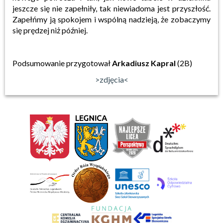
jeszcze się nie
zapełniły, tak niewiadoma jest przyszłość.
Zapełńmy ją spokojem i wspólną nadzieją, że zobaczymy
się prędzej niż
później.
Podsumowanie przygotował
Arkadiusz Kapral
(2B)
>zdjęcia<