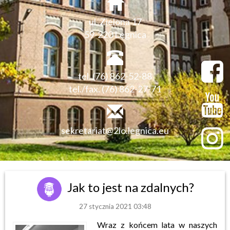
ul. Zielona 17
59-220 Legnica
tel. (76) 862-52-88
tel./fax. (76) 862-27-71
sekretariat@2lo.legnica.eu
Jak to jest na zdalnych?
27 stycznia 2021 03:48
Wraz z końcem lata w naszych