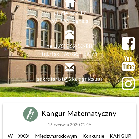
ul. Zielona 17
59-220 Legnica
tel. (76) 862-52-88
tel./fax. (76) 862-27-71
sekretariat@2lo.legnica.eu
Kangur Matematyczny
16 czerwca 2020 02:45
W XXIX Międzynarodowym Konkursie KANGUR