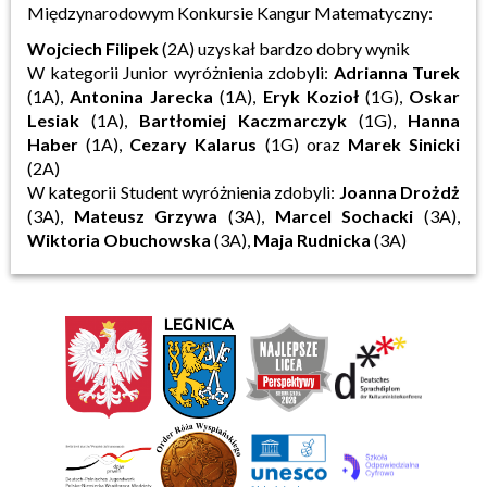
Międzynarodowym Konkursie Kangur Matematyczny:
Wojciech Filipek
(2A) uzyskał bardzo dobry wynik
W kategorii Junior wyróżnienia zdobyli:
Adrianna Turek
(1A),
Antonina
Jarecka
(1A),
Eryk Kozioł
(1G),
Oskar
Lesiak
(1A),
Bartłomiej
Kaczmarczyk
(1G),
Hanna
Haber
(1A),
Cezary
Kalarus
(1G) oraz
Marek
Sinicki
(2A)
W kategorii Student wyróżnienia zdobyli:
Joanna
Drożdż
(3A),
Mateusz
Grzywa
(3A),
Marcel
Sochacki
(3A),
Wiktoria
Obuchowska
(3A),
Maja
Rudnicka
(3A)