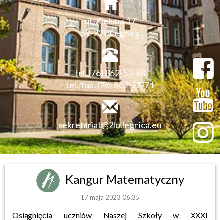
ul. Zielona 17
59-220 Legnica
tel. (76) 862-52-88
tel./fax. (76) 862-27-71
sekretariat@2lo.legnica.eu
Kangur Matematyczny
17 maja 2023 06:35
Osiągnięcia uczniów Naszej Szkoły w XXXI