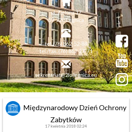
ul. Zielona 17
59-220 Legnica
tel. (76) 862-52-88
tel./fax. (76) 862-27-71
sekretariat@2lo.legnica.eu
Międzynarodowy Dzień Ochrony
Zabytków
17 kwietnia 2018 02:24