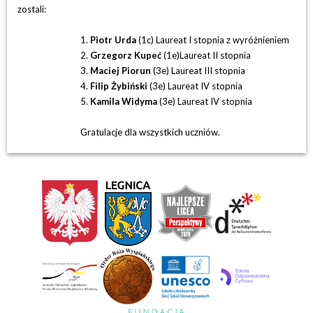
zostali:
1.
Piotr Urda
(1c) Laureat I stopnia z wyróżnieniem
2.
Grzegorz Kupeć
(1e)Laureat II stopnia
3.
Maciej Piorun
(3e) Laureat III stopnia
4.
Filip Żybiński
(3e) Laureat IV stopnia
5.
Kamila Widyma
(3e) Laureat IV stopnia
Gratulacje dla wszystkich uczniów.