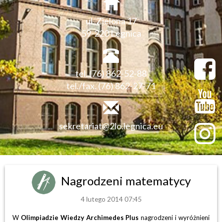
ul. Zielona 17
59-220 Legnica
tel. (76) 862-52-88
tel./fax. (76) 862-27-71
sekretariat@2lo.legnica.eu
Nagrodzeni matematycy
4 lutego 2014 07:45
W
Olimpiadzie Wiedzy Archimedes Plus
nagrodzeni i wyróżnieni