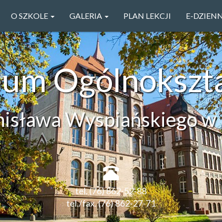
O SZKOLE
GALERIA
PLAN LEKCJI
E-DZIEN
ceum Ogólnokszt
anisława Wyspiańskiego w 
tel. (76) 862-52-88
tel./fax. (76) 862-27-71