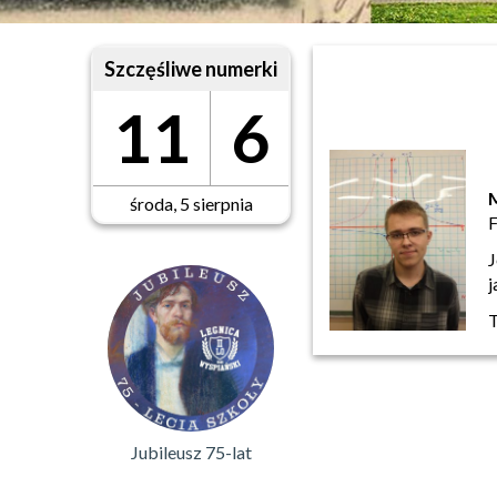
Szczęśliwe numerki
11
6
M
środa, 5 sierpnia
F
J
j
T
Jubileusz 75-lat