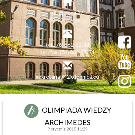
ul. Zielona 17
59-220 Legnica
tel. (76) 862-52-88
tel./fax. (76) 862-27-71
sekretariat@2lo.legnica.eu
OLIMPIADA WIEDZY
ARCHIMEDES
9 stycznia 2015 11:29