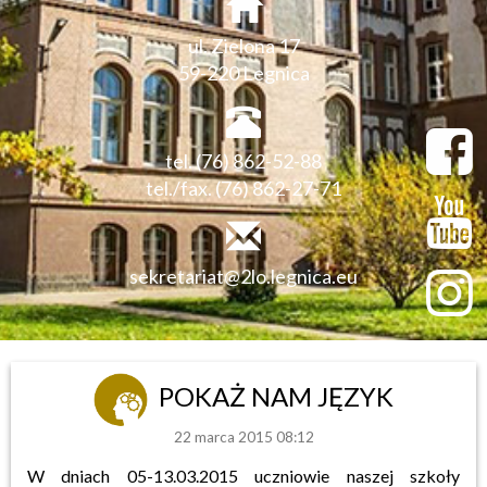
ul. Zielona 17
59-220 Legnica
tel. (76) 862-52-88
tel./fax. (76) 862-27-71
sekretariat@2lo.legnica.eu
POKAŻ NAM JĘZYK
22 marca 2015 08:12
W dniach 05-13.03.2015 uczniowie naszej szkoły