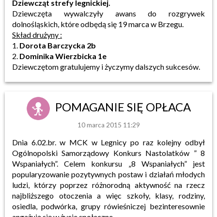
Dziewcząt strefy legnickiej.
Dziewczęta wywalczyły awans do rozgrywek
dolnośląskich, które odbędą się 19 marca w Brzegu.
Skład drużyny :
1.
Dorota Barczycka 2b
2.
Dominika Wierzbicka 1e
Dziewczętom gratulujemy i życzymy dalszych sukcesów.
POMAGANIE SIĘ OPŁACA
10 marca 2015 11:29
Dnia 6.02.br. w MCK w Legnicy po raz kolejny odbył
Ogólnopolski Samorządowy Konkurs Nastolatków ” 8
Wspaniałych”. Celem konkursu „8 Wspaniałych” jest
popularyzowanie pozytywnych postaw i działań młodych
ludzi, którzy poprzez różnorodną aktywność na rzecz
najbliższego otoczenia a więc szkoły, klasy, rodziny,
osiedla, podwórka, grupy rówieśniczej bezinteresownie
angażują się w życie społeczne.