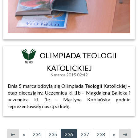
OLIMPIADA TEOLOGII
KATOLICKIEJ
6 marca 2015 02:42
Dnia 5 marca odbyła się Olimpiada Teologii Katolickiej –
etap diecezjalny. Uczennica kl. 1b – Magdalena Balicka i
uczennica kl. 1e – Martyna Koblańska godnie
reprezentowały naszą szkołę.
⇤
«
234
235
236
237
238
»
⇥