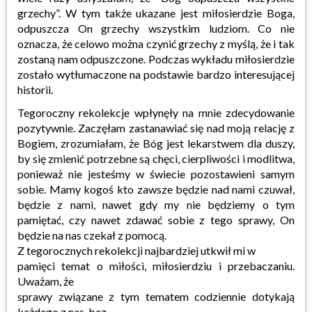
grzechy”. W tym także ukazane jest miłosierdzie Boga,
odpuszcza On grzechy wszystkim ludziom. Co nie
oznacza, że celowo można czynić grzechy z myślą, że i tak
zostaną nam odpuszczone. Podczas wykładu miłosierdzie
zostało wytłumaczone na podstawie bardzo interesującej
historii.
Tegoroczny rekolekcje wpłynęły na mnie zdecydowanie
pozytywnie. Zaczęłam zastanawiać się nad moją relację z
Bogiem, zrozumiałam, że Bóg jest lekarstwem dla duszy,
by się zmienić potrzebne są chęci, cierpliwości i modlitwa,
ponieważ nie jesteśmy w świecie pozostawieni samym
sobie. Mamy kogoś kto zawsze będzie nad nami czuwał,
będzie z nami, nawet gdy my nie będziemy o tym
pamiętać, czy nawet zdawać sobie z tego sprawy, On
będzie na nas czekał z pomocą.
Z tegorocznych rekolekcji najbardziej utkwił mi w
pamięci temat o miłości, miłosierdziu i przebaczaniu.
Uważam, że
sprawy związane z tym tematem codziennie dotykają
każdego z nas, bez