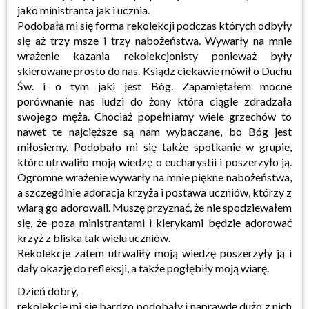
jako ministranta jak i ucznia.
Podobała mi się forma rekolekcji podczas których odbyły
się aż trzy msze i trzy nabożeństwa. Wywarły na mnie
wrażenie kazania rekolekcjonisty ponieważ były
skierowane prosto do nas. Ksiądz ciekawie mówił o Duchu
Św. i o tym jaki jest Bóg. Zapamiętałem mocne
porównanie nas ludzi do żony która ciągle zdradzała
swojego męża. Chociaż popełniamy wiele grzechów to
nawet te najcięższe są nam wybaczane, bo Bóg jest
miłosierny. Podobało mi się także spotkanie w grupie,
które utrwaliło moją wiedzę o eucharystii i poszerzyło ją.
Ogromne wrażenie wywarły na mnie piękne nabożeństwa,
a szczególnie adoracja krzyża i postawa uczniów, którzy z
wiarą go adorowali. Muszę przyznać, że nie spodziewałem
się, że poza ministrantami i klerykami będzie adorować
krzyż z bliska tak wielu uczniów.
Rekolekcje zatem utrwaliły moją wiedzę poszerzyły ją i
dały okazję do refleksji, a także pogłębiły moją wiarę.
Dzień dobry,
rekolekcje mi się bardzo podobały i naprawdę dużo z nich