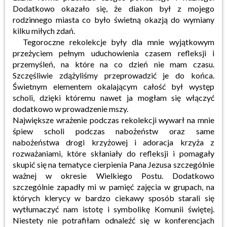
Dodatkowo okazało się, że diakon był z mojego
rodzinnego miasta co było świetną okazją do wymiany
kilku miłych zdań.
Tegoroczne rekolekcje były dla mnie wyjątkowym
przeżyciem pełnym uduchowienia czasem refleksji i
przemyśleń, na które na co dzień nie mam czasu.
Szczęśliwie zdążyliśmy przeprowadzić je do końca.
Świetnym elementem okalającym całość był występ
scholi, dzięki któremu nawet ja mogłam się włączyć
dodatkowo w prowadzenie mszy.
Największe wrażenie podczas rekolekcji wywarł na mnie
śpiew scholi podczas nabożeństw oraz same
nabożeństwa drogi krzyżowej i adoracja krzyża z
rozważaniami, które skłaniały do refleksji i pomagały
skupić się na tematyce cierpienia Pana Jezusa szczególnie
ważnej w okresie Wielkiego Postu. Dodatkowo
szczególnie zapadły mi w pamięć zajęcia w grupach, na
których klerycy w bardzo ciekawy sposób starali się
wytłumaczyć nam istotę i symbolikę Komunii świętej.
Niestety nie potrafiłam odnaleźć się w konferencjach