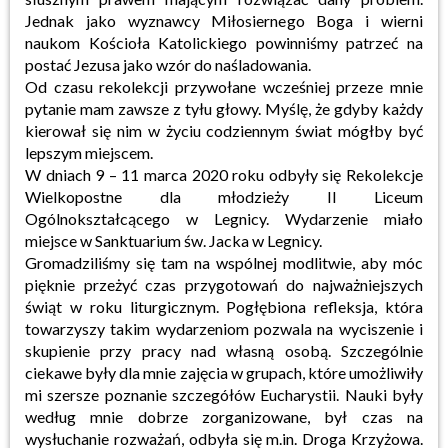
Jednak jako wyznawcy Miłosiernego Boga i wierni
naukom Kościoła Katolickiego powinniśmy patrzeć na
postać Jezusa jako wzór do naśladowania.
Od czasu rekolekcji przywołane wcześniej przeze mnie
pytanie mam zawsze z tyłu głowy. Myślę, że gdyby każdy
kierował się nim w życiu codziennym świat mógłby być
lepszym miejscem.
W dniach 9 – 11 marca 2020 roku odbyły się Rekolekcje
Wielkopostne dla młodzieży II Liceum
Ogólnokształcącego w Legnicy. Wydarzenie miało
miejsce w Sanktuarium św. Jacka w Legnicy.
Gromadziliśmy się tam na wspólnej modlitwie, aby móc
pięknie przeżyć czas przygotowań do najważniejszych
świąt w roku liturgicznym. Pogłębiona refleksja, która
towarzyszy takim wydarzeniom pozwala na wyciszenie i
skupienie przy pracy nad własną osobą. Szczególnie
ciekawe były dla mnie zajęcia w grupach, które umożliwiły
mi szersze poznanie szczegółów Eucharystii. Nauki były
według mnie dobrze zorganizowane, był czas na
wysłuchanie rozważań, odbyła się m.in. Droga Krzyżowa.