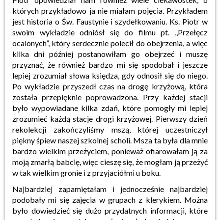
których przykładowo ja nie miałam pojęcia. Przykładem
jest historia o Św. Faustynie i szydełkowaniu. Ks. Piotr w
swoim wykładzie odniósł się do filmu pt. ,,Przełęcz
ocalonych”, który serdecznie polecił do obejrzenia, a więc
kilka dni później postanowiłam go obejrzeć i muszę
przyznać, że również bardzo mi się spodobał i jeszcze
lepiej zrozumiał słowa księdza, gdy odnosił się do niego.
Po wykładzie przyszedł czas na drogę krzyżową, która
została przepięknie poprowadzona. Przy każdej stacji
było wypowiadane kilka zdań, które pomogły mi lepiej
zrozumieć każdą stacje drogi krzyżowej. Pierwszy dzień
rekolekcji zakończyliśmy mszą, której uczestniczył
piękny śpiew naszej szkolnej scholi. Msza ta była dla mnie
bardzo wielkim przeżyciem, ponieważ ofiarowałam ją za
moją zmarłą babcię, więc cieszę się, że mogłam ją przeżyć
w tak wielkim gronie i z przyjaciółmi u boku.
Najbardziej zapamiętałam i jednocześnie najbardziej
podobały mi się zajęcia w grupach z klerykiem. Można
było dowiedzieć się dużo przydatnych informacji, które