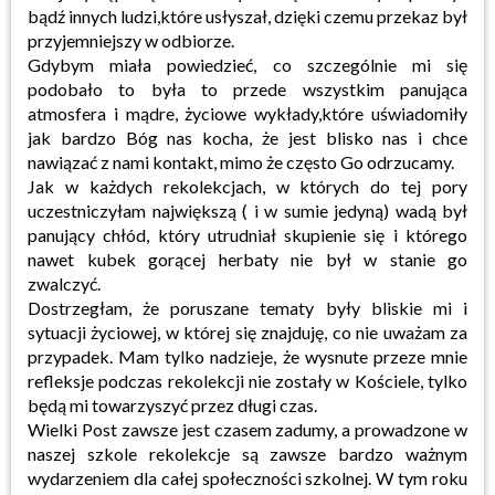
bądź innych ludzi,które usłyszał, dzięki czemu przekaz był
przyjemniejszy w odbiorze.
Gdybym miała powiedzieć, co szczególnie mi się
podobało to była to przede wszystkim panująca
atmosfera i mądre, życiowe wykłady,które uświadomiły
jak bardzo Bóg nas kocha, że jest blisko nas i chce
nawiązać z nami kontakt, mimo że często Go odrzucamy.
Jak w każdych rekolekcjach, w których do tej pory
uczestniczyłam największą ( i w sumie jedyną) wadą był
panujący chłód, który utrudniał skupienie się i którego
nawet kubek gorącej herbaty nie był w stanie go
zwalczyć.
Dostrzegłam, że poruszane tematy były bliskie mi i
sytuacji życiowej, w której się znajduję, co nie uważam za
przypadek. Mam tylko nadzieje, że wysnute przeze mnie
refleksje podczas rekolekcji nie zostały w Kościele, tylko
będą mi towarzyszyć przez długi czas.
Wielki Post zawsze jest czasem zadumy, a prowadzone w
naszej szkole rekolekcje są zawsze bardzo ważnym
wydarzeniem dla całej społeczności szkolnej. W tym roku