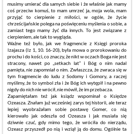
musimy umierać dla samych siebie i że właśnie jak mamy
coś przeciw komuś, to mam umrzeć ja, moja wola, mam
przyjąć to cierpienie z miłości, w ogóle, że życie
chrześcijańskie polega na poświęceniu myślenia o sobie, a
zamiast tego mamy żyć dla innych. To jest związane z
cierpieniem, ale tak to wygląda.
Ważne też było, jak we fragmencie z Księgi proroka
Izajasza (Iz 1, 10. 16-20), była mowa o prorokowaniu do
prochu i do kości, co znaczy, że nikt w oczach Boga nie jest
stracony, nawet po ,,setkach lat” i Bóg o nim nadal
pamięta, nie zapomniał o nim. Zwłaszcza, że zwraca się w
tym fragmencie do ludu z Sodomy i Gomory, a raczej
myślimy, że to symbol zła i że Bóg ich wytępił i na pewno
nigdy do nich nie wrócił, nie mówił, że im przebacza.
Zapamiętałam też jak ksiądz wspominał o Księdze
Ozeasza. Znałam już wcześniej zarys tej historii, ale teraz
lepiej wyobrażałam sobie postawę Gomer, co nią
kierowało jak odeszła od Ozeasza i jak musiała się
dziwnie czuć, gdy mimo tego, że wróciła do nierządu,
Ozeasz przyszedł po nią i wziął ją do domu. Ogólnie ta