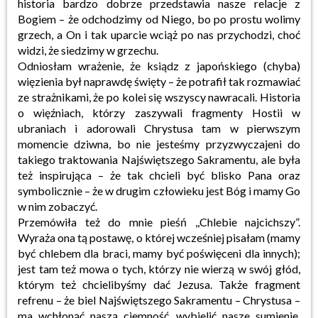
historia bardzo dobrze przedstawia nasze relacje z
Bogiem – że odchodzimy od Niego, bo po prostu wolimy
grzech, a On i tak uparcie wciąż po nas przychodzi, choć
widzi, że siedzimy w grzechu.
Odniosłam wrażenie, że ksiądz z japońskiego (chyba)
więzienia był naprawdę święty – że potrafił tak rozmawiać
ze strażnikami, że po kolei się wszyscy nawracali. Historia
o więźniach, którzy zaszywali fragmenty Hostii w
ubraniach i adorowali Chrystusa tam w pierwszym
momencie dziwna, bo nie jesteśmy przyzwyczajeni do
takiego traktowania Najświętszego Sakramentu, ale była
też inspirująca – że tak chcieli być blisko Pana oraz
symbolicznie – że w drugim człowieku jest Bóg i mamy Go
w nim zobaczyć.
Przemówiła też do mnie pieśń ,,Chlebie najcichszy”.
Wyraża ona tą postawę, o której wcześniej pisałam (mamy
być chlebem dla braci, mamy być poświęceni dla innych);
jest tam też mowa o tych, którzy nie wierzą w swój głód,
którym też chcielibyśmy dać Jezusa. Także fragment
refrenu – że biel Najświętszego Sakramentu – Chrystusa –
ma wchłonąć naszą ciemność, wybielić nasze sumienie,