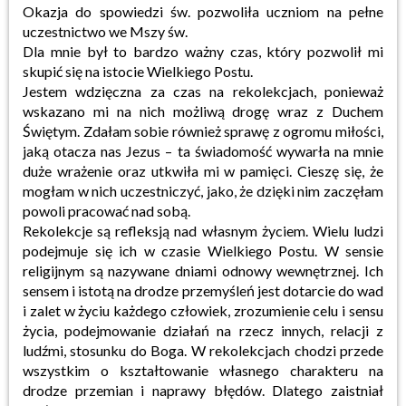
Okazja do spowiedzi św. pozwoliła uczniom na pełne
uczestnictwo we Mszy św.
Dla mnie był to bardzo ważny czas, który pozwolił mi
skupić się na istocie Wielkiego Postu.
Jestem wdzięczna za czas na rekolekcjach, ponieważ
wskazano mi na nich możliwą drogę wraz z Duchem
Świętym. Zdałam sobie również sprawę z ogromu miłości,
jaką otacza nas Jezus – ta świadomość wywarła na mnie
duże wrażenie oraz utkwiła mi w pamięci. Cieszę się, że
mogłam w nich uczestniczyć, jako, że dzięki nim zaczęłam
powoli pracować nad sobą.
Rekolekcje są refleksją nad własnym życiem. Wielu ludzi
podejmuje się ich w czasie Wielkiego Postu. W sensie
religijnym są nazywane dniami odnowy wewnętrznej. Ich
sensem i istotą na drodze przemyśleń jest dotarcie do wad
i zalet w życiu każdego człowiek, zrozumienie celu i sensu
życia, podejmowanie działań na rzecz innych, relacji z
ludźmi, stosunku do Boga. W rekolekcjach chodzi przede
wszystkim o kształtowanie własnego charakteru na
drodze przemian i naprawy błędów. Dlatego zaistniał