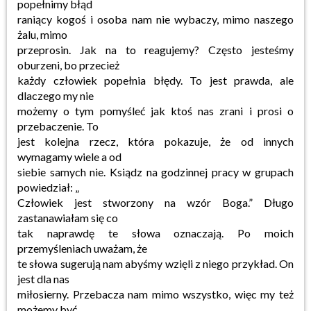
popełnimy błąd
raniący kogoś i osoba nam nie wybaczy, mimo naszego
żalu, mimo
przeprosin. Jak na to reagujemy? Często jesteśmy
oburzeni, bo przecież
każdy człowiek popełnia błędy. To jest prawda, ale
dlaczego my nie
możemy o tym pomyśleć jak ktoś nas zrani i prosi o
przebaczenie. To
jest kolejna rzecz, która pokazuje, że od innych
wymagamy wiele a od
siebie samych nie. Ksiądz na godzinnej pracy w grupach
powiedział: „
Człowiek jest stworzony na wzór Boga.” Długo
zastanawiałam się co
tak naprawdę te słowa oznaczają. Po moich
przemyśleniach uważam, że
te słowa sugerują nam abyśmy wzięli z niego przykład. On
jest dla nas
miłosierny. Przebacza nam mimo wszystko, więc my też
możemy być