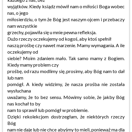
wyjątków. Kiedy ksiądz mówił nam o miłości Boga wobec
nas, o jego
miłosierdziu, o tym że Bóg jest naszym ojcem i przebaczy
nam wszystkie
grzechy, pojawiła się u mnie pewna refleksja.
Dużo rzeczy oczekujemy od kogoś, aby ktoś spełnił
naszą prośbę czy nawet marzenie. Mamy wymagania. A ile
oczekujemy od
siebie? Moim zdaniem mało. Tak samo mamy z Bogiem.
Kiedy mamy problem czy
prośbę, od razu modlimy się, prosimy, aby Bóg nam to dał
lub nam
pomógł. A kiedy widzimy, że nasza prośba nie została
wysłuchana
uważamy, że to bez sensu. Mówimy sobie, że jakby Bóg
nas kochał to by
nam to sprawił lub pomógł w problemie.
Dzięki rekolekcjom dostrzegłam, że niektórych rzeczy
Bóg
nam nie daje lub nie chce abyśmy to mieli, ponieważ ma dla