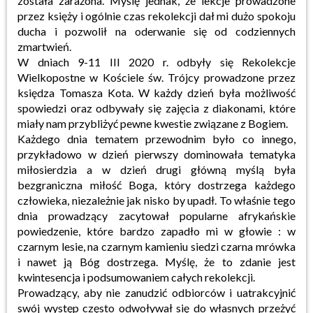
została zarażona. Myślę jednak, że lekcje prowadzone
przez księży i ogólnie czas rekolekcji dał mi dużo spokoju
ducha i pozwolił na oderwanie się od codziennych
zmartwień.
W dniach 9-11 III 2020 r. odbyły się Rekolekcje
Wielkopostne w Kościele św. Trójcy prowadzone przez
księdza Tomasza Kota. W każdy dzień była możliwość
spowiedzi oraz odbywały się zajęcia z diakonami, które
miały nam przybliżyć pewne kwestie związane z Bogiem.
Każdego dnia tematem przewodnim było co innego,
przykładowo w dzień pierwszy dominowała tematyka
miłosierdzia a w dzień drugi główną myślą była
bezgraniczna miłość Boga, który dostrzega każdego
człowieka, niezależnie jak nisko by upadł. To właśnie tego
dnia prowadzący zacytował popularne afrykańskie
powiedzenie, które bardzo zapadło mi w głowie : w
czarnym lesie, na czarnym kamieniu siedzi czarna mrówka
i nawet ją Bóg dostrzega. Myślę, że to zdanie jest
kwintesencja i podsumowaniem całych rekolekcji.
Prowadzący, aby nie zanudzić odbiorców i uatrakcyjnić
swój występ często odwoływał się do własnych przeżyć