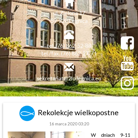
ul. Zielona 17
59-220 Legnica
tel. (76) 862-52-88
tel./fax. (76) 862-27-71
sekretariat@2lo.legnica.eu
Rekolekcje wielkopostne
16 marca 2020 03:20
W dniach 9-11