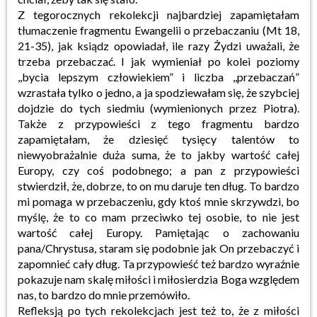
Z tegorocznych rekolekcji najbardziej zapamiętałam
tłumaczenie fragmentu Ewangelii o przebaczaniu (Mt 18,
21-35), jak ksiądz opowiadał, ile razy Żydzi uważali, że
trzeba przebaczać. I jak wymieniał po kolei poziomy
,,bycia lepszym człowiekiem” i liczba ,,przebaczań”
wzrastała tylko o jedno, a ja spodziewałam się, że szybciej
dojdzie do tych siedmiu (wymienionych przez Piotra).
Także z przypowieści z tego fragmentu bardzo
zapamiętałam, że dziesięć tysięcy talentów to
niewyobrażalnie duża suma, że to jakby wartość całej
Europy, czy coś podobnego; a pan z przypowieści
stwierdził, że, dobrze, to on mu daruje ten dług. To bardzo
mi pomaga w przebaczeniu, gdy ktoś mnie skrzywdzi, bo
myślę, że to co mam przeciwko tej osobie, to nie jest
wartość całej Europy. Pamiętając o zachowaniu
pana/Chrystusa, staram się podobnie jak On przebaczyć i
zapomnieć cały dług. Ta przypowieść też bardzo wyraźnie
pokazuje nam skalę miłości i miłosierdzia Boga względem
nas, to bardzo do mnie przemówiło.
Refleksją po tych rekolekcjach jest też to, że z miłości