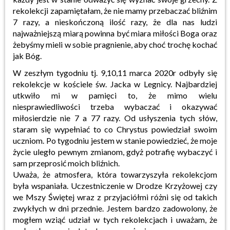
rekolekcji zapamiętałam, że nie mamy przebaczać bliźnim
7 razy, a nieskończoną ilość razy, że dla nas ludzi
najważniejszą miarą powinna być miara miłości Boga oraz
żebyśmy mieli w sobie pragnienie, aby choć trochę kochać
jak Bóg.
W zeszłym tygodniu tj. 9,10,11 marca 2020r odbyły się
rekolekcje w kościele św. Jacka w Legnicy. Najbardziej
utkwiło mi w pamięci to, że mimo wielu
niesprawiedliwości trzeba wybaczać i okazywać
miłosierdzie nie 7 a 77 razy. Od usłyszenia tych słów,
staram się wypełniać to co Chrystus powiedział swoim
uczniom. Po tygodniu jestem w stanie powiedzieć, że moje
życie uległo pewnym zmianom, gdyż potrafię wybaczyć i
sam przeprosić moich bliźnich.
Uważa, że atmosfera, która towarzyszyła rekolekcjom
była wspaniała. Uczestniczenie w Drodze Krzyżowej czy
we Mszy Świętej wraz z przyjaciółmi różni się od takich
zwykłych w dni przednie. Jestem bardzo zadowolony, że
mogłem wziąć udział w tych rekolekcjach i uważam, że