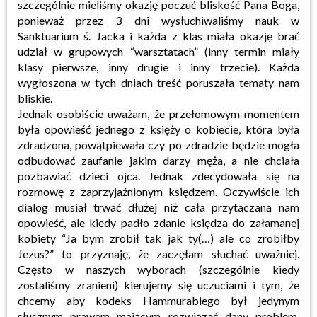
szczególnie mieliśmy okazję poczuć bliskość Pana Boga,
ponieważ przez 3 dni wysłuchiwaliśmy nauk w
Sanktuarium ś. Jacka i każda z klas miała okazję brać
udział w grupowych “warsztatach” (inny termin miały
klasy pierwsze, inny drugie i inny trzecie). Każda
wygłoszona w tych dniach treść poruszała tematy nam
bliskie.
Jednak osobiście uważam, że przełomowym momentem
była opowieść jednego z księży o kobiecie, która była
zdradzona, powątpiewała czy po zdradzie będzie mogła
odbudować zaufanie jakim darzy męża, a nie chciała
pozbawiać dzieci ojca. Jednak zdecydowała się na
rozmowę z zaprzyjaźnionym księdzem. Oczywiście ich
dialog musiał trwać dłużej niż cała przytaczana nam
opowieść, ale kiedy padło zdanie księdza do załamanej
kobiety “Ja bym zrobił tak jak ty(…) ale co zrobiłby
Jezus?” to przyznaję, że zaczęłam słuchać uważniej.
Często w naszych wyborach (szczególnie kiedy
zostaliśmy zranieni) kierujemy się uczuciami i tym, że
chcemy aby kodeks Hammurabiego był jedynym
słusznym prawem mającym rozwiązać dany problem.