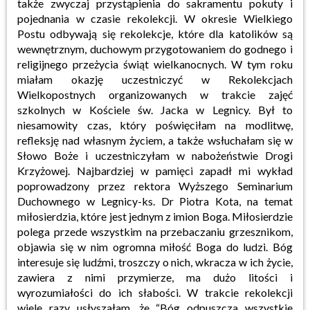
także zwyczaj przystąpienia do sakramentu pokuty i
pojednania w czasie rekolekcji. W okresie Wielkiego
Postu odbywają się rekolekcje, które dla katolików są
wewnętrznym, duchowym przygotowaniem do godnego i
religijnego przeżycia świąt wielkanocnych. W tym roku
miałam okazję uczestniczyć w Rekolekcjach
Wielkopostnych organizowanych w trakcie zajęć
szkolnych w Kościele św. Jacka w Legnicy. Był to
niesamowity czas, który poświęciłam na modlitwę,
refleksję nad własnym życiem, a także wsłuchałam się w
Słowo Boże i uczestniczyłam w nabożeństwie Drogi
Krzyżowej. Najbardziej w pamięci zapadł mi wykład
poprowadzony przez rektora Wyższego Seminarium
Duchownego w Legnicy-ks. Dr Piotra Kota, na temat
miłosierdzia, które jest jednym z imion Boga. Miłosierdzie
polega przede wszystkim na przebaczaniu grzesznikom,
objawia się w nim ogromna miłość Boga do ludzi. Bóg
interesuje się ludźmi, troszczy o nich, wkracza w ich życie,
zawiera z nimi przymierze, ma dużo litości i
wyrozumiałości do ich słabości. W trakcie rekolekcji
wiele razy usłyszałam, że “Bóg odpuszcza wszystkie