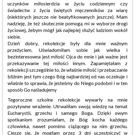
uczynków miłosierdzia w życiu codziennym czy
świadectw z życia świętych męczenników za wiarę
(niektórych jeszcze nie beatyfikowanych jeszcze). Mam
nadzieję, że też skutecznie pomogą mi w wyborze drogi
życiowej, żebym mógł jak najlepiej służyć ludziom wokół
siebie.
Dzień dobry, rekolekcje były dla mnie ważnym
przeżyciem. Uświadomiłam sobie jak wielka i
bezinteresowna jest miłość Ojca do mnie i jak ważne jest
przekazywanie tej miłości innym. Zapamiętałam z
rekolekcji szczególnie to, że właśnie miłość i przebaczanie
bliźnim jest tym czego Bóg najbardziej od nas oczekuje i
właśnie to sprawia, że jesteśmy do Niego podobni i w ten
sposób Go naśladujemy
Tegoroczne szkolne rekolekcje wywarły na mnie
pozytywne wrażenie. Utrwaliłam swoją wiedzę na temat
Eucharystii, grzechu i samego Boga. Dzięki owym
spotkaniom zrozumiałam, że Bóg kocha każdego
człowieka, nawet pomimo ciążącego na nim grzechu.
Cieszę się, że mogłam przez 3 dni uczestniczyć w