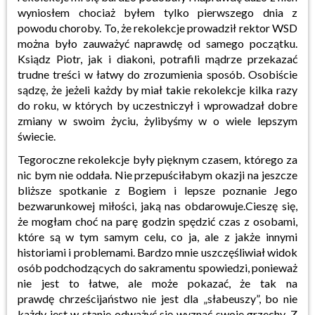
wyniosłem chociaż byłem tylko pierwszego dnia z
powodu choroby. To, że rekolekcje prowadził rektor WSD
można było zauważyć naprawdę od samego początku.
Ksiądz Piotr, jak i diakoni, potrafili mądrze przekazać
trudne treści w łatwy do zrozumienia sposób. Osobiście
sądzę, że jeżeli każdy by miał takie rekolekcje kilka razy
do roku, w których by uczestniczył i wprowadzał dobre
zmiany w swoim życiu, żylibyśmy w o wiele lepszym
świecie.
Tegoroczne rekolekcje były pięknym czasem, którego za
nic bym nie oddała. Nie przepuściłabym okazji na jeszcze
bliższe spotkanie z Bogiem i lepsze poznanie Jego
bezwarunkowej miłości, jaką nas obdarowuje.Cieszę się,
że mogłam choć na parę godzin spędzić czas z osobami,
które są w tym samym celu, co ja, ale z jakże innymi
historiami i problemami. Bardzo mnie uszczęśliwiał widok
osób podchodzących do sakramentu spowiedzi, ponieważ
nie jest to łatwe, ale może pokazać, że tak na
prawdę chrześcijaństwo nie jest dla „słabeuszy”, bo nie
każdy jest w stanie odważyć się wyznać swoje grzechy. Z