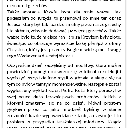
ciemne od grzechów.
Także adoracja Krzyża była dla mnie ważna. Jak
podeszłam do Krzyża, to przemówił do mnie ten obraz
Jezusa, który był taki bardzo smutny przez nasze grzechy
i to skłania, żeby nie dodawać już więcej grzechów. Także
ważne było to, że miejsca ran i tło za Krzyżem były złote,
świecące, co obrazuje wyraziście łaskę płynącą z ofiary
Chrystusa, który jest przecież Bogiem, wielką moc i wagę
tego Wydarzenia dla całej historii.
Oczywiście dzień zaczęliśmy od modlitwy, która można
powiedzieć pomogła mi wczuć się w klimat rekolekcji i
wyciszyć wszystkie inne myśli w głowie, a skupić się na
tym co było w tamtym momencie ważne. Następnie został
wygłoszony wykład ks. dr. Piotra Kota, który poruszył w
swej nauce dużo teraźniejszych problemów, takich z
którymi zmagamy się na co dzień. Mówił prostym
językiem przez co jako młodzież byliśmy w stanie
zrozumieć każde wypowiedziane zdanie, a często jest to
problem w przypadku teraźniejszej młodzieży. Ksiądz
Piotr opowiedział nam również wiele ciekawostek, o