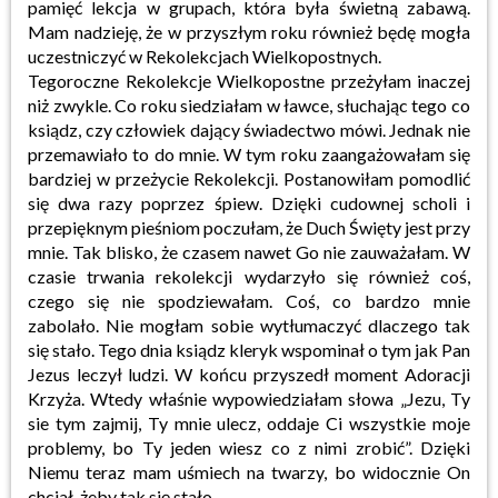
pamięć lekcja w grupach, która była świetną zabawą.
Mam nadzieję, że w przyszłym roku również będę mogła
uczestniczyć w Rekolekcjach Wielkopostnych.
Tegoroczne Rekolekcje Wielkopostne przeżyłam inaczej
niż zwykle. Co roku siedziałam w ławce, słuchając tego co
ksiądz, czy człowiek dający świadectwo mówi. Jednak nie
przemawiało to do mnie. W tym roku zaangażowałam się
bardziej w przeżycie Rekolekcji. Postanowiłam pomodlić
się dwa razy poprzez śpiew. Dzięki cudownej scholi i
przepięknym pieśniom poczułam, że Duch Święty jest przy
mnie. Tak blisko, że czasem nawet Go nie zauważałam. W
czasie trwania rekolekcji wydarzyło się również coś,
czego się nie spodziewałam. Coś, co bardzo mnie
zabolało. Nie mogłam sobie wytłumaczyć dlaczego tak
się stało. Tego dnia ksiądz kleryk wspominał o tym jak Pan
Jezus leczył ludzi. W końcu przyszedł moment Adoracji
Krzyża. Wtedy właśnie wypowiedziałam słowa „Jezu, Ty
sie tym zajmij, Ty mnie ulecz, oddaje Ci wszystkie moje
problemy, bo Ty jeden wiesz co z nimi zrobić”. Dzięki
Niemu teraz mam uśmiech na twarzy, bo widocznie On
chciał, żeby tak się stało.