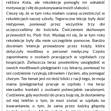
rektora Kota, ale rekolekcje pomogły mi odnaleźć
motywację i siłę do pokonywania moich słabości.
Cieszę się, że w tym roku miałam szansę uczestniczyć w
rekolekcjach naszej szkoły. Tegoroczne lekcje były dość
nietypowe, ponieważ przez wszystkie trzy dni
uczęszczaliśmy do kościoła. Ćwiczeniom duchowym
przewodził ks. Piotr Kot. Wydaję mi się, że w tym roku
rekolekcje były dla mnie szczególnie pomocne. Bardzo
doceniam intencje prowadzone przez księży, które
dotyczyły modlitwy o personel medyczny. Często
zapominamy o osobach pracujących w szpitalach czy
hospicjach. Zwłaszcza teraz powinniśmy uwzględnić w
swoich modlitwach pielęgniarki czy lekarzy, ponieważ to
oni codziennie ryzykują zdrowiem i życiem, aby pomagać
chorym. Ten temat jest mi dość bliski z racji tego, że moja
mama (pielęgniarka) pracuje w szpitalu i ma teraz
nierzadko kontakt z osobami potencjalnie zarażonymi.
Codzienne, gdy wychodzi do pracy boję się, że dostaniemy
od niej telefon o tym, że musi zostać w szpitalu na
kwarantannie, o tym, że sama przez ludzką głupotę