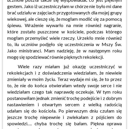
gestem. Jako iż uczestniczyłam w chórze nie było mi dane
brać udziału w zajęciach przygotowanych dla mojej grupy
wiekowej, ale cieszę się, że mogłam modlić się za pomocą
śpiewu. Wrażenie wywarło na mnie również nagranie,
które zostało puszczone w kościele, podczas którego
mogłam przemyśleć wiele rzeczy. Urzekło mnie również
to, ilu uczniów podjęło się uczestniczenia w Mszy Św.
Jako ministranci. Mam nadzieję, że w następnym roku
mogę się spodziewać równie pięknych rekolekcji.
Wiele razy miałam już okazję uczestniczyć w
rekolekcjach i z doświadczenia wiedziałam, że niewiele
zmieniały w moim życiu. Teraz wydaje mi się, że to przez
to, że nie do końca otwierałam wtedy swoje serce i nie
wiedziałam czego tak naprawdę oczekuje. W tym roku
postanowiłam jednak zmienić trochę podejście i z dobrym
nastawieniem i otwartym sercem z wielką radością
udałam się do kościoła. Po pierwszym dniu czułam się
jeszcze trochę niepewnie i zwlekałam z pójściem do
spowiedzi…. chyba trochę się bałam. Piękna oprawa