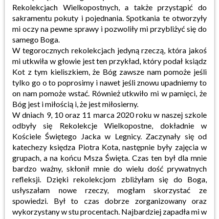
Rekolekcjach Wielkopostnych, a także przystąpić do
sakramentu pokuty i pojednania. Spotkania te otworzyły
mi oczy na pewne sprawy i pozwoliły mi przybliżyć się do
samego Boga.
W tegorocznych rekolekcjach jedyną rzeczą, która jakoś
mi utkwiła w głowie jest ten przykład, który podał ksiądz
Kot z tym kieliszkiem, że Bóg zawsze nam pomoże jeśli
tylko go o to poprosimy i nawet jeśli znowu upadniemy to
on nam pomoże wstać. Również utkwiło mi w pamięci, że
Bóg jest i miłością i, że jest miłosierny.
W dniach 9, 10 oraz 11 marca 2020 roku w naszej szkole
odbyły się Rekolekcje Wielkopostne, dokładnie w
Kościele Świętego Jacka w Legnicy. Zaczynały się od
katechezy księdza Piotra Kota, następnie były zajęcia w
grupach, a na końcu Msza Święta. Czas ten był dla mnie
bardzo ważny, skłonił mnie do wielu dość prywatnych
refleksji. Dzięki rekolekcjom zbliżyłam się do Boga,
usłyszałam nowe rzeczy, mogłam skorzystać ze
spowiedzi. Był to czas dobrze zorganizowany oraz
wykorzystany w stu procentach. Najbardziej zapadła mi w