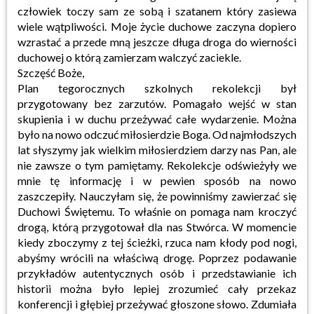
człowiek toczy sam ze sobą i szatanem który zasiewa
wiele wątpliwości. Moje życie duchowe zaczyna dopiero
wzrastać a przede mną jeszcze długa droga do wierności
duchowej o którą zamierzam walczyć zaciekle.
Szczęść Boże,
Plan tegorocznych szkolnych rekolekcji był
przygotowany bez zarzutów. Pomagało wejść w stan
skupienia i w duchu przeżywać całe wydarzenie. Można
było na nowo odczuć miłosierdzie Boga. Od najmłodszych
lat słyszymy jak wielkim miłosierdziem darzy nas Pan, ale
nie zawsze o tym pamiętamy. Rekolekcje odświeżyły we
mnie tę informację i w pewien sposób na nowo
zaszczepiły. Nauczyłam się, że powinniśmy zawierzać się
Duchowi Świętemu. To właśnie on pomaga nam kroczyć
drogą, którą przygotował dla nas Stwórca. W momencie
kiedy zboczymy z tej ścieżki, rzuca nam kłody pod nogi,
abyśmy wrócili na właściwą drogę. Poprzez podawanie
przykładów autentycznych osób i przedstawianie ich
historii można było lepiej zrozumieć cały przekaz
konferencji i głębiej przeżywać głoszone słowo. Zdumiała