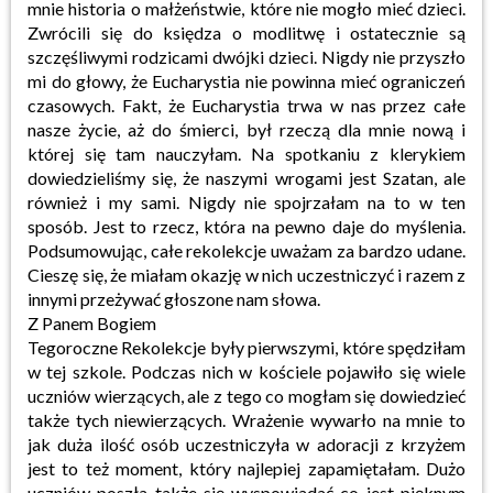
mnie historia o małżeństwie, które nie mogło mieć dzieci.
Zwrócili się do księdza o modlitwę i ostatecznie są
szczęśliwymi rodzicami dwójki dzieci. Nigdy nie przyszło
mi do głowy, że Eucharystia nie powinna mieć ograniczeń
czasowych. Fakt, że Eucharystia trwa w nas przez całe
nasze życie, aż do śmierci, był rzeczą dla mnie nową i
której się tam nauczyłam. Na spotkaniu z klerykiem
dowiedzieliśmy się, że naszymi wrogami jest Szatan, ale
również i my sami. Nigdy nie spojrzałam na to w ten
sposób. Jest to rzecz, która na pewno daje do myślenia.
Podsumowując, całe rekolekcje uważam za bardzo udane.
Cieszę się, że miałam okazję w nich uczestniczyć i razem z
innymi przeżywać głoszone nam słowa.
Z Panem Bogiem
Tegoroczne Rekolekcje były pierwszymi, które spędziłam
w tej szkole. Podczas nich w kościele pojawiło się wiele
uczniów wierzących, ale z tego co mogłam się dowiedzieć
także tych niewierzących. Wrażenie wywarło na mnie to
jak duża ilość osób uczestniczyła w adoracji z krzyżem
jest to też moment, który najlepiej zapamiętałam. Dużo
uczniów poszła także się wyspowiadać co jest pięknym