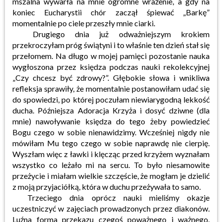
mszalna wywarła na mnie ogromne wrażenie, a gdy na
koniec Eucharystii chór zaczął śpiewać „Barkę”
momentalnie po ciele przeszły mnie ciarki.
Drugiego dnia już odważniejszym krokiem
przekroczyłam próg świątyni i to właśnie ten dzień stał się
przełomem. Na długo w mojej pamięci pozostanie nauka
wygłoszona przez księdza podczas nauki rekolekcyjnej
„Czy chcesz być zdrowy?”. Głębokie słowa i wnikliwa
refleksja sprawiły, że momentalnie postanowiłam udać się
do spowiedzi, po której poczułam niewiarygodną lekkość
ducha. Późniejsza Adoracja Krzyża i dosyć dziwne (dla
mnie) nawoływanie księdza do tego żeby powiedzieć
Bogu czego w sobie nienawidzimy. Wcześniej nigdy nie
mówiłam Mu tego czego w sobie naprawdę nie cierpię.
Wyszłam więc z ławki i klęcząc przed krzyżem wyznałam
wszystko co leżało mi na sercu. To było niesamowite
przeżycie i miałam wielkie szczęście, że mogłam je dzielić
z moją przyjaciółką, która w duchu przeżywała to samo.
Trzeciego dnia oprócz nauki mieliśmy okazje
uczestniczyć w zajęciach prowadzonych przez diakonów.
Luźna forma przekazu czegoś poważnego i ważnego.