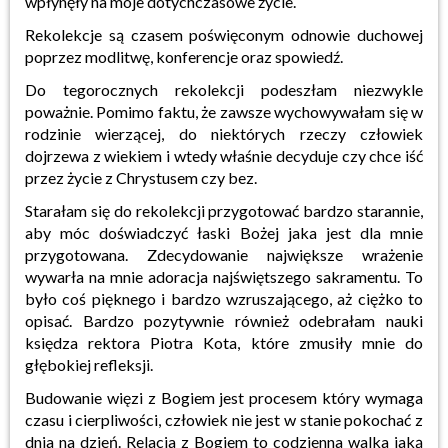
wpłynęły na moje dotychczasowe życie.
Rekolekcje są czasem poświęconym odnowie duchowej
poprzez modlitwę, konferencje oraz spowiedź.
Do tegorocznych rekolekcji podeszłam niezwykle
poważnie. Pomimo faktu, że zawsze wychowywałam się w
rodzinie wierzącej, do niektórych rzeczy człowiek
dojrzewa z wiekiem i wtedy właśnie decyduje czy chce iść
przez życie z Chrystusem czy bez.
Starałam się do rekolekcji przygotować bardzo starannie,
aby móc doświadczyć łaski Bożej jaka jest dla mnie
przygotowana. Zdecydowanie największe wrażenie
wywarła na mnie adoracja najświętszego sakramentu. To
było coś pięknego i bardzo wzruszającego, aż ciężko to
opisać. Bardzo pozytywnie również odebrałam nauki
księdza rektora Piotra Kota, które zmusiły mnie do
głębokiej refleksji.
Budowanie więzi z Bogiem jest procesem który wymaga
czasu i cierpliwości, człowiek nie jest w stanie pokochać z
dnia na dzień. Relacja z Bogiem to codzienna walka jaką