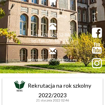
ul. Zielona 17
59-220 Legnica
tel. (76) 862-52-88
tel./fax. (76) 862-27-71
sekretariat@2lo.legnica.eu
Rekrutacja na rok szkolny
2022/2023
21 stycznia 2022 02:46