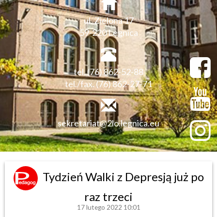
ul. Zielona 17
59-220 Legnica
tel. (76) 862-52-88
tel./fax. (76) 862-27-71
sekretariat@2lo.legnica.eu
Tydzień Walki z Depresją już po
raz trzeci
17 lutego 2022 10:01