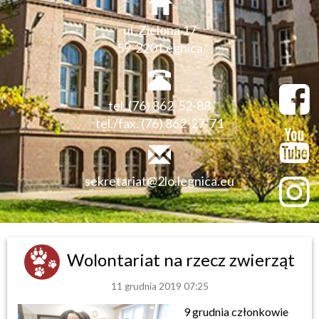
ul. Zielona 17
59-220 Legnica
tel. (76) 862-52-88
tel./fax. (76) 862-27-71
sekretariat@2lo.legnica.eu
Wolontariat na rzecz zwierząt
11 grudnia 2019 07:25
9 grudnia członkowie