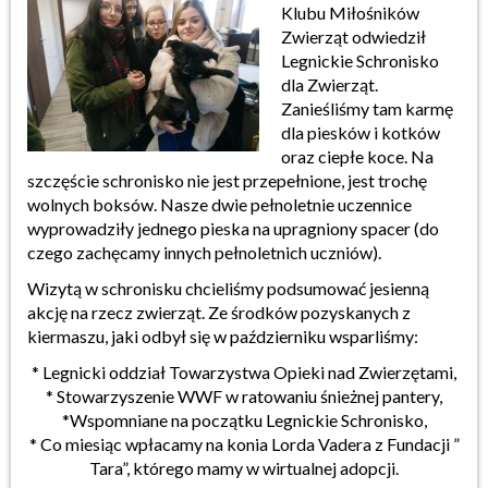
Klubu Miłośników
Zwierząt odwiedził
Legnickie Schronisko
dla Zwierząt.
Zanieśliśmy tam karmę
dla piesków i kotków
oraz ciepłe koce. Na
szczęście schronisko nie jest przepełnione, jest trochę
wolnych boksów. Nasze dwie pełnoletnie uczennice
wyprowadziły jednego pieska na upragniony spacer (do
czego zachęcamy innych pełnoletnich uczniów).
Wizytą w schronisku chcieliśmy podsumować jesienną
akcję na rzecz zwierząt. Ze środków pozyskanych z
kiermaszu, jaki odbył się w październiku wsparliśmy:
* Legnicki oddział Towarzystwa Opieki nad Zwierzętami,
* Stowarzyszenie WWF w ratowaniu śnieżnej pantery,
*Wspomniane na początku Legnickie Schronisko,
* Co miesiąc wpłacamy na konia Lorda Vadera z Fundacji ”
Tara”, którego mamy w wirtualnej adopcji.