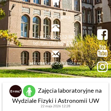
ul. Zielona 17
59-220 Legnica
tel. (76) 862-52-88
tel./fax. (76) 862-27-71
sekretariat@2lo.legnica.eu
Zajęcia laboratoryjne na
Wydziale Fizyki i Astronomii UW
22 maja 2026 12:28